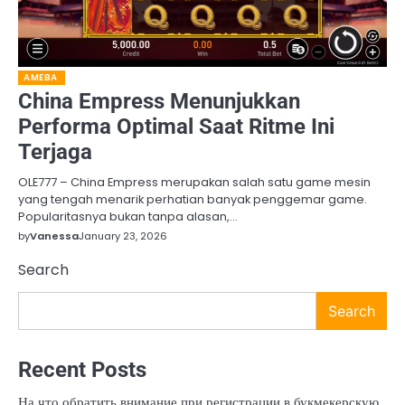
AMEBA
China Empress Menunjukkan
Performa Optimal Saat Ritme Ini
Terjaga
OLE777 – China Empress merupakan salah satu game mesin
yang tengah menarik perhatian banyak penggemar game.
Popularitasnya bukan tanpa alasan,…
by
Vanessa
January 23, 2026
Search
Search
Recent Posts
На что обратить внимание при регистрации в букмекерскую