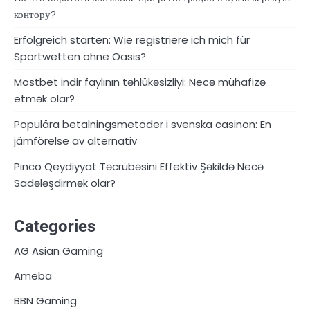
контору?
Erfolgreich starten: Wie registriere ich mich für
Sportwetten ohne Oasis?
Mostbet indir faylının təhlükəsizliyi: Necə mühafizə
etmək olar?
Populära betalningsmetoder i svenska casinon: En
jämförelse av alternativ
Pinco Qeydiyyat Təcrübəsini Effektiv Şəkildə Necə
Sadələşdirmək olar?
Categories
AG Asian Gaming
Ameba
BBN Gaming