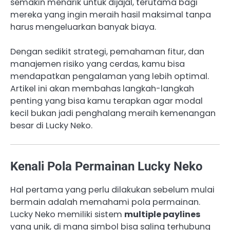
semakin menarik untuk dijajal, terutama bagi
mereka yang ingin meraih hasil maksimal tanpa
harus mengeluarkan banyak biaya.
Dengan sedikit strategi, pemahaman fitur, dan
manajemen risiko yang cerdas, kamu bisa
mendapatkan pengalaman yang lebih optimal.
Artikel ini akan membahas langkah-langkah
penting yang bisa kamu terapkan agar modal
kecil bukan jadi penghalang meraih kemenangan
besar di Lucky Neko.
Kenali Pola Permainan Lucky Neko
Hal pertama yang perlu dilakukan sebelum mulai
bermain adalah memahami pola permainan.
Lucky Neko memiliki sistem
multiple paylines
yang unik, di mana simbol bisa saling terhubung