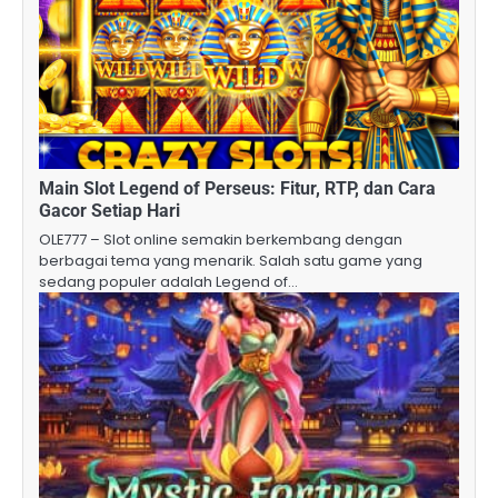
Main Slot Legend of Perseus: Fitur, RTP, dan Cara
Gacor Setiap Hari
OLE777 – Slot online semakin berkembang dengan
berbagai tema yang menarik. Salah satu game yang
sedang populer adalah Legend of…