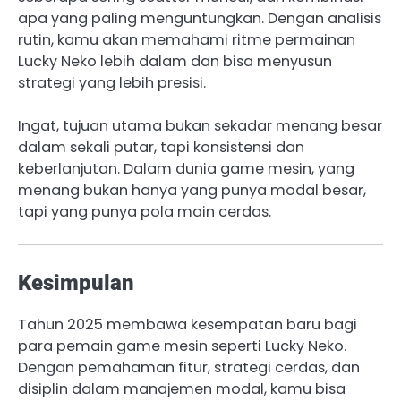
apa yang paling menguntungkan. Dengan analisis
rutin, kamu akan memahami ritme permainan
Lucky Neko lebih dalam dan bisa menyusun
strategi yang lebih presisi.
Ingat, tujuan utama bukan sekadar menang besar
dalam sekali putar, tapi konsistensi dan
keberlanjutan. Dalam dunia game mesin, yang
menang bukan hanya yang punya modal besar,
tapi yang punya pola main cerdas.
Kesimpulan
Tahun 2025 membawa kesempatan baru bagi
para pemain game mesin seperti Lucky Neko.
Dengan pemahaman fitur, strategi cerdas, dan
disiplin dalam manajemen modal, kamu bisa