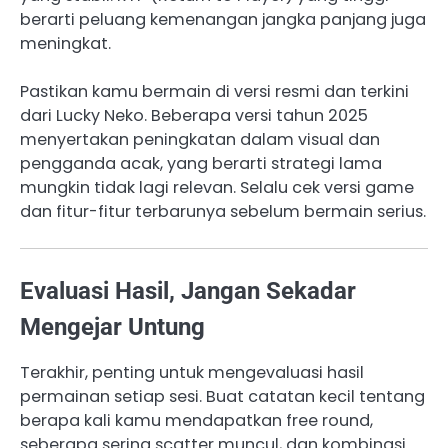
berarti peluang kemenangan jangka panjang juga
meningkat.
Pastikan kamu bermain di versi resmi dan terkini
dari Lucky Neko. Beberapa versi tahun 2025
menyertakan peningkatan dalam visual dan
pengganda acak, yang berarti strategi lama
mungkin tidak lagi relevan. Selalu cek versi game
dan fitur-fitur terbarunya sebelum bermain serius.
Evaluasi Hasil, Jangan Sekadar
Mengejar Untung
Terakhir, penting untuk mengevaluasi hasil
permainan setiap sesi. Buat catatan kecil tentang
berapa kali kamu mendapatkan free round,
seberapa sering scatter muncul, dan kombinasi