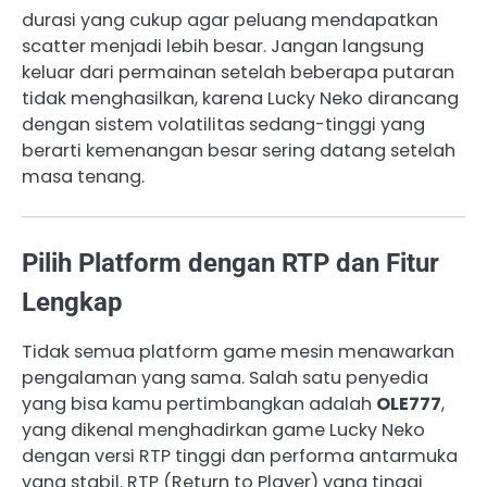
durasi yang cukup agar peluang mendapatkan
scatter menjadi lebih besar. Jangan langsung
keluar dari permainan setelah beberapa putaran
tidak menghasilkan, karena Lucky Neko dirancang
dengan sistem volatilitas sedang-tinggi yang
berarti kemenangan besar sering datang setelah
masa tenang.
Pilih Platform dengan RTP dan Fitur
Lengkap
Tidak semua platform game mesin menawarkan
pengalaman yang sama. Salah satu penyedia
yang bisa kamu pertimbangkan adalah
OLE777
,
yang dikenal menghadirkan game Lucky Neko
dengan versi RTP tinggi dan performa antarmuka
yang stabil. RTP (Return to Player) yang tinggi