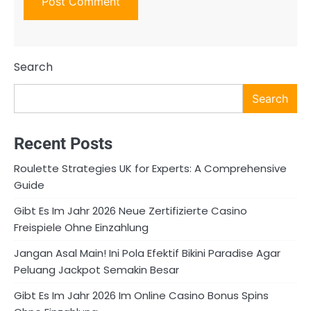
Search
Search
Recent Posts
Roulette Strategies UK for Experts: A Comprehensive
Guide
Gibt Es Im Jahr 2026 Neue Zertifizierte Casino
Freispiele Ohne Einzahlung
Jangan Asal Main! Ini Pola Efektif Bikini Paradise Agar
Peluang Jackpot Semakin Besar
Gibt Es Im Jahr 2026 Im Online Casino Bonus Spins