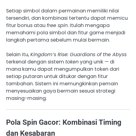
Setiap simbol dalam permainan memiliki nilai
tersendiri, dan kombinasi tertentu dapat memicu
fitur bonus atau
free spin
. Itulah mengapa
memahami pola simbol dan fitur game menjadi
langkah pertama sebelum mulai bermain.
Selain itu,
Kingdom’s Rise: Guardians of the Abyss
terkenal dengan sistem
token
yang unik — di
mana kamu dapat mengumpulkan token dari
setiap putaran untuk ditukar dengan fitur
tambahan. Sistem ini memungkinkan pemain
menyesuaikan gaya bermain sesuai strategi
masing-masing.
Pola Spin Gacor: Kombinasi Timing
dan Kesabaran