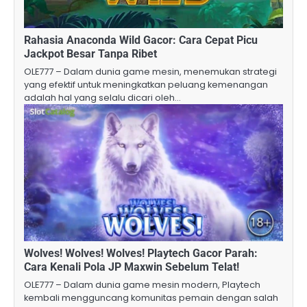
Rahasia Anaconda Wild Gacor: Cara Cepat Picu
Jackpot Besar Tanpa Ribet
OLE777 – Dalam dunia game mesin, menemukan strategi
yang efektif untuk meningkatkan peluang kemenangan
adalah hal yang selalu dicari oleh…
Wolves! Wolves! Wolves! Playtech Gacor Parah:
Cara Kenali Pola JP Maxwin Sebelum Telat!
OLE777 – Dalam dunia game mesin modern, Playtech
kembali mengguncang komunitas pemain dengan salah