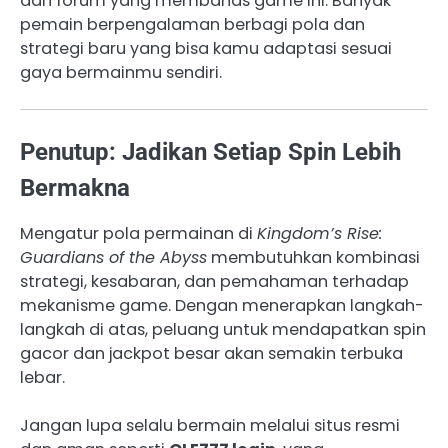
dan forum yang membahas game ini. Banyak
pemain berpengalaman berbagi pola dan
strategi baru yang bisa kamu adaptasi sesuai
gaya bermainmu sendiri.
Penutup: Jadikan Setiap Spin Lebih
Bermakna
Mengatur pola permainan di
Kingdom’s Rise:
Guardians of the Abyss
membutuhkan kombinasi
strategi, kesabaran, dan pemahaman terhadap
mekanisme game. Dengan menerapkan langkah-
langkah di atas, peluang untuk mendapatkan spin
gacor dan jackpot besar akan semakin terbuka
lebar.
Jangan lupa selalu bermain melalui situs resmi