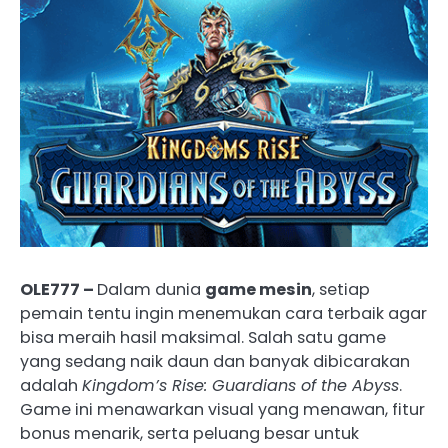
OLE777 –
Dalam dunia
game mesin
, setiap
pemain tentu ingin menemukan cara terbaik agar
bisa meraih hasil maksimal. Salah satu game
yang sedang naik daun dan banyak dibicarakan
adalah
Kingdom’s Rise: Guardians of the Abyss
.
Game ini menawarkan visual yang menawan, fitur
bonus menarik, serta peluang besar untuk