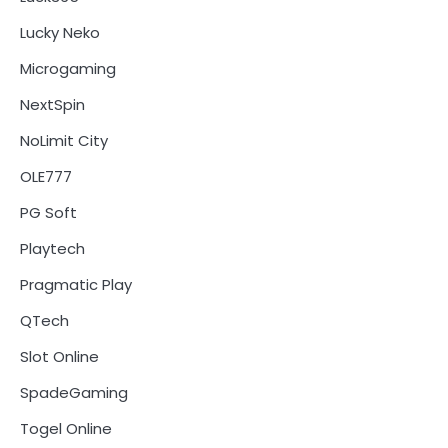
Lucky Neko
Microgaming
NextSpin
NoLimit City
OLE777
PG Soft
Playtech
Pragmatic Play
QTech
Slot Online
SpadeGaming
Togel Online