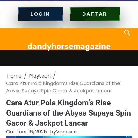
LOGIN
DAFTAR
Skip
to
dandyhorsemagazine
content
Home
Playtech
Cara Atur Pola Kingdom’s Rise Guardians of the
Abyss Supaya Spin Gacor & Jackpot Lancar
Cara Atur Pola Kingdom’s Rise
Guardians of the Abyss Supaya Spin
Gacor & Jackpot Lancar
October 16, 2025
by
Vanessa