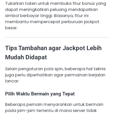
Tukarkan token untuk membuka fitur bonus yang
dapat meningkatkan peluang mendapatkan
simbol berbayar tinggi. Biasanya, fitur ini
membantu mempercepat perburuan jackpot
besar.
Tips Tambahan agar Jackpot Lebih
Mudah Didapat
Selain pengaturan pola spin, beberapa hal teknis
juga perlu diperhatikan agar permainan berjalan
lancar:
Pilih Waktu Bermain yang Tepat
Beberapa pemain menyarankan untuk bermain
pada jam-jam tertentu di mana server tidak