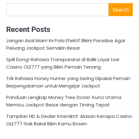
Search
Recent Posts
Jangan Asal Main! Ini Pola Efektif Bikini Paradise Agar
Peluang Jackpot Semakin Besar
Spill Dong! Rahasia Transparansi di Balik Layar Live
Casino OLE777 yang Bikin Pemain Tenang
Trik Rahasia Honey Hunter yang Sering Dipakai Pemain
Berpengalaman untuk Mengejar Jackpot
Panduan Lengkap Money Tree Dozer: Kunci Utama
Memicu Jackpot Besar dengan Timing Tepat
Tampilan HD & Dealer Interaktif: Alasan Kenapa Casino
OLE777 Gak Bakal Bikin Kamu Bosen