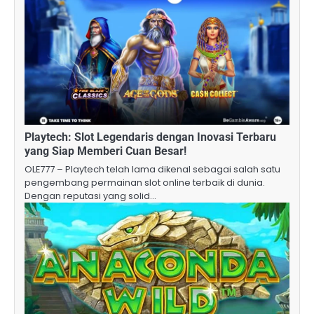
Playtech: Slot Legendaris dengan Inovasi Terbaru
yang Siap Memberi Cuan Besar!
OLE777 – Playtech telah lama dikenal sebagai salah satu
pengembang permainan slot online terbaik di dunia.
Dengan reputasi yang solid…