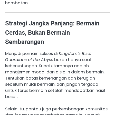
hambatan.
Strategi Jangka Panjang: Bermain
Cerdas, Bukan Bermain
Sembarangan
Menjadi pemain sukses di
Kingdom’s Rise:
Guardians of the Abyss
bukan hanya soal
keberuntungan. Kunci utamanya adalah
manajemen modal dan disiplin dalam bermain.
Tentukan batas kemenangan dan kerugian
sebelum mulai bermain, dan jangan tergoda
untuk terus bermain setelah mendapatkan hasil
besar.
Selain itu, pantau juga perkembangan komunitas