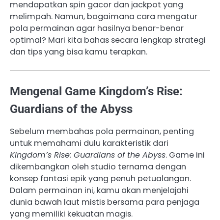
mendapatkan spin gacor dan jackpot yang
melimpah. Namun, bagaimana cara mengatur
pola permainan agar hasilnya benar-benar
optimal? Mari kita bahas secara lengkap strategi
dan tips yang bisa kamu terapkan.
Mengenal Game Kingdom’s Rise:
Guardians of the Abyss
Sebelum membahas pola permainan, penting
untuk memahami dulu karakteristik dari
Kingdom’s Rise: Guardians of the Abyss
. Game ini
dikembangkan oleh studio ternama dengan
konsep fantasi epik yang penuh petualangan.
Dalam permainan ini, kamu akan menjelajahi
dunia bawah laut mistis bersama para penjaga
yang memiliki kekuatan magis.