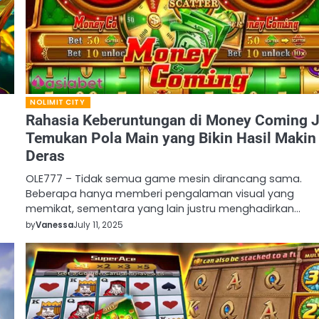
NOLIMIT CITY
Rahasia Keberuntungan di Money Coming JI
Temukan Pola Main yang Bikin Hasil Makin
Deras
OLE777 – Tidak semua game mesin dirancang sama.
Beberapa hanya memberi pengalaman visual yang
memikat, sementara yang lain justru menghadirkan…
by
Vanessa
July 11, 2025