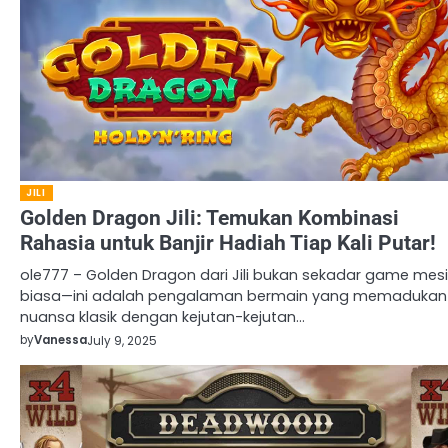
JILI
Golden Dragon Jili: Temukan Kombinasi
Rahasia untuk Banjir Hadiah Tiap Kali Putar!
ole777 – Golden Dragon dari Jili bukan sekadar game mes
biasa—ini adalah pengalaman bermain yang memadukan
nuansa klasik dengan kejutan-kejutan…
by
Vanessa
July 9, 2025