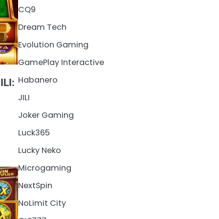
CQ9
Dream Tech
Evolution Gaming
GamePlay Interactive
Habanero
LI:
JILI
Joker Gaming
Luck365
Lucky Neko
Microgaming
NextSpin
NoLimit City