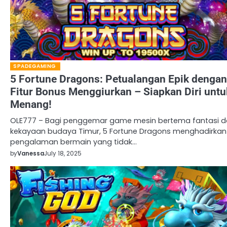
SPADEGAMING
5 Fortune Dragons: Petualangan Epik dengan
Fitur Bonus Menggiurkan – Siapkan Diri untu
Menang!
OLE777 – Bagi penggemar game mesin bertema fantasi 
kekayaan budaya Timur, 5 Fortune Dragons menghadirkan
pengalaman bermain yang tidak…
by
Vanessa
July 18, 2025