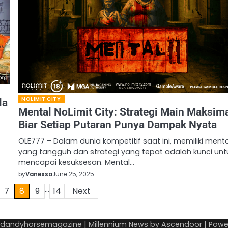
NOLIMIT CITY
la
Mental NoLimit City: Strategi Main Maksim
Biar Setiap Putaran Punya Dampak Nyata
OLE777 – Dalam dunia kompetitif saat ini, memiliki ment
yang tangguh dan strategi yang tepat adalah kunci unt
mencapai kesuksesan. Mental…
by
Vanessa
June 25, 2025
…
7
8
9
14
Next
dandyhorsemagazine
| Millennium News by
Ascendoor
| Powe